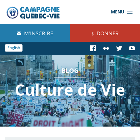
MENU
À propos de nous
M'INSCRIRE
DONNER
Blog
English
Comprendre
BLOG
Agir
Culture de Vie
Boutique