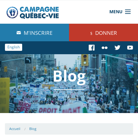
MENU
À propos de nous
M'INSCRIRE
DONNER
Blog
English
Comprendre
Blog
Agir
Boutique
Accueil
Blog